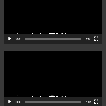
video
00:00
02:09
Reproductor
de
video
00:00
21:34