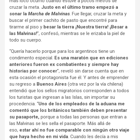
más loco ocurrió cuando estuve a pocos metros de
cruzar la meta.
Justo en el último tramo empezó a
sonar la
Marcha de Malvinas
. Fue llegar, cruzar la meta y
buscar el primer cachito de pasto que encontré para
tirarme al piso y
besar la tierra
¡Nuestra tierra! ¡Besar a
las Malvinas!
”, confesó, mientras se le erizaba la piel de
todo su cuerpo.
“Quería hacerlo porque para los argentinos tiene un
condimento especial.
Es una maratón que en ediciones
anteriores fueron ex combatientes y siempre hay
historias por conocer
”, reveló sin darse cuenta que en
esta ocasión el protagonista fue él. Y antes de emprender
su regreso a
Buenos Aires
(otra vez por la vía chilena)
entendió que los sellos migratorios corresponden a todos
los turistas que ingresan a las Islas, sin importar su
procedencia. “
Uno de los empleados de la aduana me
comentó que los británicos también deben presentar
su pasaporte,
porque a todas las personas que entran a
las Malvinas se les sella el pasaporte. Más allá de
eso,
estar ahí no fue comparable con ningún otro viaje
que haya hecho en mi vida
. Cuando les decía a mis