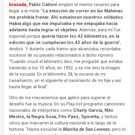
brazada,
Pablo Cattoni
empleó el mismo recurso para
llegar a la meta. “
La emoción de correr en las Malvinas
me prohibía frenar. Ahí estuvieron nuestros soldados.
Había algo que me impulsaba y me empujaba hacia
adelante hasta lograr el objetivo
. Además, para mí fue
especial porque
quería hacer los 42 kilómetros, en la
edición que se cumplieran los 42 años de la guerra
”,
deslizó. Y durante cada tramo que alcanzaba, recordaba
sucesos de su pasado relacionados a dicho número.
“Cuando crucé el kilómetro diez, me pregunté qué estaba
haciendo a los 10 años, en 1992, y se me vino la imagen
de la escuela. En el kilómetro 28, la escena de mi
casamiento, en el siguiente el nacimiento de mi hija y así
hasta llegar al final”…
Otro de los mecanismos que aplicó para superar el
desafío fue la música. En su
Play-list
programó canciones
nacionales de intérpretes como
Charly García, Nito
Mestre, la Negra Sosa, Fito Páez, Spinetta,
y tantos
otros que marcaron la cultura nacional a lo largo de la
historia. “Hasta escuché la
Marcha de San Lorenzo
; pero lo