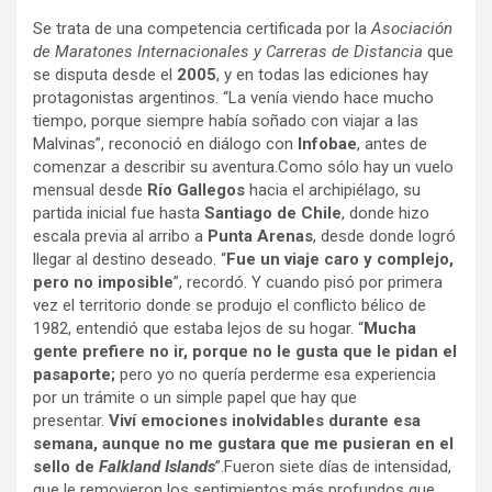
Se trata de una competencia certificada por la
Asociación
de Maratones Internacionales y Carreras de Distancia
que
se disputa desde el
2005
, y en todas las ediciones hay
protagonistas argentinos. “La venía viendo hace mucho
tiempo, porque siempre había soñado con viajar a las
Malvinas”, reconoció en diálogo con
Infobae
, antes de
comenzar a describir su aventura.Como sólo hay un vuelo
mensual desde
Río Gallegos
hacia el archipiélago, su
partida inicial fue hasta
Santiago de Chile
, donde hizo
escala previa al arribo a
Punta Arenas
, desde donde logró
llegar al destino deseado. “
Fue un viaje caro y complejo,
pero no imposible
”, recordó. Y cuando pisó por primera
vez el territorio donde se produjo el conflicto bélico de
1982, entendió que estaba lejos de su hogar. “
Mucha
gente prefiere no ir, porque no le gusta que le pidan el
pasaporte;
pero yo no quería perderme esa experiencia
por un trámite o un simple papel que hay que
presentar.
Viví emociones inolvidables durante esa
semana, aunque no me gustara que me pusieran en el
sello de
Falkland Islands
”.Fueron siete días de intensidad,
que le removieron los sentimientos más profundos que