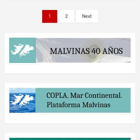
Paginación
1
2
Next
de
entradas