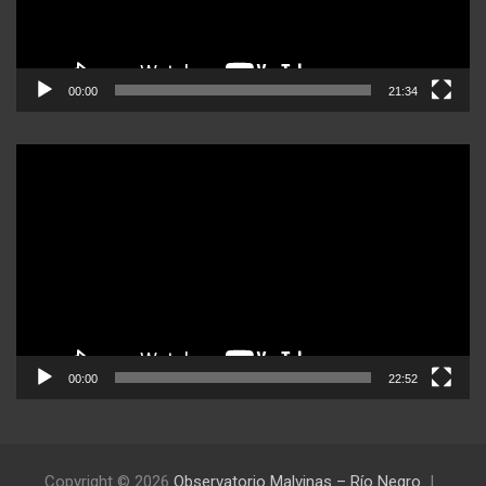
00:00
21:34
Reproductor
de
video
00:00
22:52
Copyright © 2026
Observatorio Malvinas – Río Negro