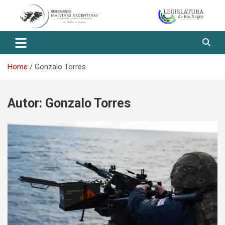
Skip
to
content
Observatorio Malvinas – Río
Negro
Home
Gonzalo Torres
Autor:
Gonzalo Torres