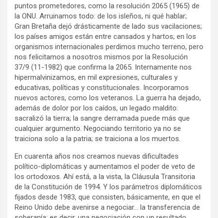
puntos prometedores, como la resolución 2065 (1965) de
la ONU. Arruinamos todo: de los isleños, ni qué hablar;
Gran Bretaña dejó drásticamente de lado sus vacilaciones;
los países amigos están entre cansados y hartos; en los
organismos internacionales perdimos mucho terreno, pero
nos felicitamos a nosotros mismos por la Resolución
37/9 (11-1982) que confirma la 2065. Internamente nos
hipermalvinizamos, en mil expresiones, culturales y
educativas, políticas y constitucionales. Incorporamos
nuevos actores, como los veteranos. La guerra ha dejado,
además de dolor por los caídos, un legado maldito:
sacralizó la tierra; la sangre derramada puede más que
cualquier argumento. Negociando territorio ya no se
traiciona solo a la patria; se traiciona a los muertos.
En cuarenta años nos creamos nuevas dificultades
político-diplomáticas y aumentamos el poder de veto de
los ortodoxos. Ahí está, a la vista, la Cláusula Transitoria
de la Constitución de 1994. Y los parámetros diplomáticos
fijados desde 1983, que consisten, básicamente, en que el
Reino Unido debe avenirse a negociar… la transferencia de
soberanía; es decir, una negociación con un resultado