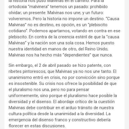
la historia nos puso Malvinas en el camino. Para la
ortodoxia “malvinera” tenemos un pasado: prohibido
olvidar; un presente: Malvinas nos une; y un futuro:
volveremos. Pero la historia no impone un destino. “Causa
Malvinas” no es destino, es opción, es un “plebiscito
cotidiano”. Podemos apartarnos, votando en contra en ese
plebiscito. En contra de la creencia estéril de que la “causa
Malvinas” y la nación son una sola cosa. Hemos puesto
nuestra identidad en manos de otro, del Reino Unido;
Malvinas nos ha hecho más “dependientes” que nunca.
Sin embargo, el 2 de abril pasado se hizo patente, con
ribetes pintorescos, que Malvinas ya no nos une tanto. El
unanimismo entró en crisis, no por convicción sino porque
es insostenible. Su crisis nos ofrece la posibilidad de que
el pluralismo nos una, pero no para pensar
uniformemente, sino porque el pluralismo hace posible la
diversidad y el disenso. El abordaje crítico de la cuestión
Malvinas debe contribuir en el arduo tránsito de nuestra
cultura política desde la unanimidad a la diversidad. La
emergencia del disenso franco y constructivo debería
florecer en estas discusiones.