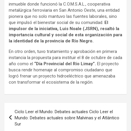
inmueble donde funcionó la C.O.M.S.A.L., cooperativa
metalúrgica ferroviaria en San Antonio Oeste, una entidad
pionera que no solo mantuvo las fuentes laborales, sino
que impulsó el bienestar social de su comunidad.
El
impulsor de la iniciativa, Luis Noale (JSRN), resaltó la
importancia cultural y social de esta organización para
la identidad de la provincia de Río Negro.
En otro orden, tuvo tratamiento y aprobación en primera
instancia la propuesta para instituir el 8 de octubre de cada
año como el
“Día Provincial del Río Limay”.
El proyecto
busca rendir homenaje al compromiso ciudadano que
logró frenar un proyecto hidroeléctrico que amenazaba
con transformar el ecosistema de la región.
Navegación
Ciclo Leer el Mundo: Debates actuales Ciclo Leer el
de
Mundo: Debates actuales sobre Malvinas y el Atlántico
Sur
entradas