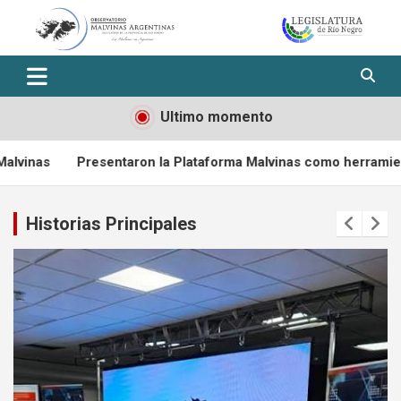
Skip
to
content
Observatorio Malvinas – Río
Negro
Ultimo momento
aron la Plataforma Malvinas como herramienta para fortalecer 
Historias Principales