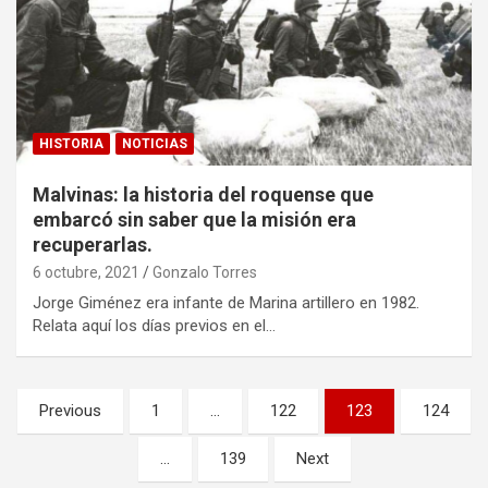
HISTORIA
NOTICIAS
Malvinas: la historia del roquense que
embarcó sin saber que la misión era
recuperarlas.
6 octubre, 2021
Gonzalo Torres
Jorge Giménez era infante de Marina artillero en 1982.
Relata aquí los días previos en el…
Paginación
Previous
1
…
122
123
124
de
…
139
Next
entradas