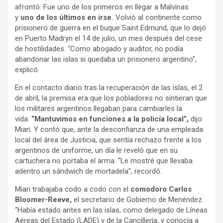
afrontó. Fue uno de los primeros en llegar a Malvinas
y
uno de los últimos en irse.
Volvió al continente como
prisionero de guerra en el buque Saint Edmund, que lo dejó
en Puerto Madryn el 14 de julio, un mes después del cese
de hostilidades. “Como abogado y auditor, no podía
abandonar las islas si quedaba un prisionero argentino”,
explicó.
En el contacto diario tras la recuperación de las islas, el 2
de abril, la premisa era que los pobladores no sintieran que
los militares argentinos llegaban para cambiarles la
vida.
“Mantuvimos en funciones a la policía local”,
dijo
Miari. Y contó que, ante la desconfianza de una empleada
local del área de Justicia, que sentía rechazo frente a los
argentinos de uniforme, un día le reveló que en su
cartuchera no portaba el arma. “Le mostré que llevaba
adentro un sándwich de mortadela”, recordó.
Miari trabajaba codo a codo con el
comodoro Carlos
Bloomer-Reeve,
el secretario de Gobierno de Menéndez.
“Había estado antes en las islas, como delegado de Líneas
Aéreas del Estado (LADE) y de la Cancillería, y conocía a