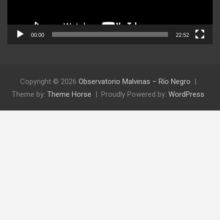
00:00
22:52
Copyright © 2026
Observatorio Malvinas – Río Negro
Theme by:
Theme Horse
Proudly Powered by:
WordPress