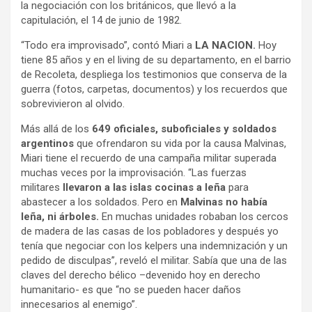
la negociación con los británicos, que llevó a la
capitulación, el 14 de junio de 1982.
“Todo era improvisado”, contó Miari a
LA NACION.
Hoy
tiene 85 años y en el living de su departamento, en el barrio
de Recoleta, despliega los testimonios que conserva de la
guerra (fotos, carpetas, documentos) y los recuerdos que
sobrevivieron al olvido.
Más allá de los
649 oficiales, suboficiales y soldados
argentinos
que ofrendaron su vida por la causa Malvinas,
Miari tiene el recuerdo de una campaña militar superada
muchas veces por la improvisación. “Las fuerzas
militares
llevaron a las islas cocinas a leña
para
abastecer a los soldados. Pero en
Malvinas no había
leña, ni árboles.
En muchas unidades robaban los cercos
de madera de las casas de los pobladores y después yo
tenía que negociar con los kelpers una indemnización y un
pedido de disculpas”, reveló el militar. Sabía que una de las
claves del derecho bélico –devenido hoy en derecho
humanitario- es que “no se pueden hacer daños
innecesarios al enemigo”.