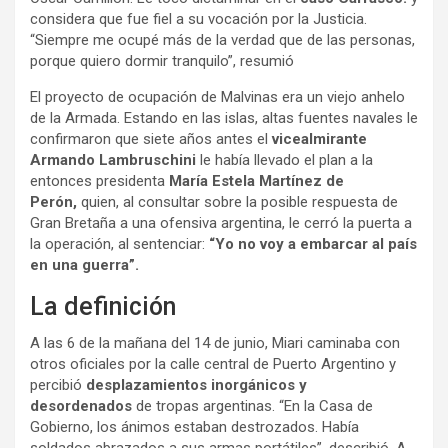
considera que fue fiel a su vocación por la Justicia.
“Siempre me ocupé más de la verdad que de las personas,
porque quiero dormir tranquilo”, resumió
El proyecto de ocupación de Malvinas era un viejo anhelo
de la Armada. Estando en las islas, altas fuentes navales le
confirmaron que siete años antes el
vicealmirante
Armando Lambruschini
le había llevado el plan a la
entonces presidenta
María Estela Martínez de
Perón,
quien, al consultar sobre la posible respuesta de
Gran Bretaña a una ofensiva argentina, le cerró la puerta a
la operación, al sentenciar:
“Yo no voy a embarcar al país
en una guerra”.
La definición
A las 6 de la mañana del 14 de junio, Miari caminaba con
otros oficiales por la calle central de Puerto Argentino y
percibió
desplazamientos inorgánicos y
desordenados
de tropas argentinas. “En la Casa de
Gobierno, los ánimos estaban destrozados. Había
soldados abrazados a sus armas portátiles”, describió. A