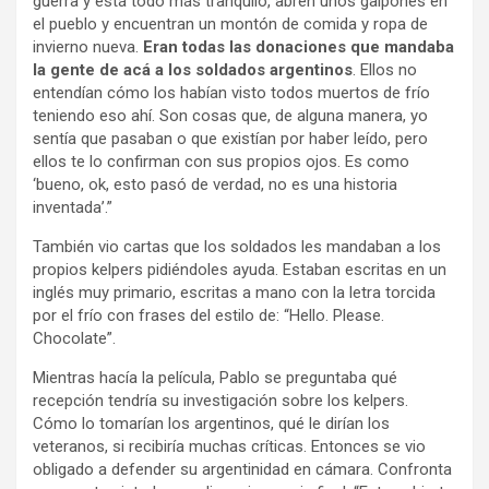
guerra y está todo más tranquilo, abren unos galpones en
el pueblo y encuentran un montón de comida y ropa de
invierno nueva.
Eran todas las donaciones que mandaba
la gente de acá a los soldados argentinos
. Ellos no
entendían cómo los habían visto todos muertos de frío
teniendo eso ahí. Son cosas que, de alguna manera, yo
sentía que pasaban o que existían por haber leído, pero
ellos te lo confirman con sus propios ojos. Es como
‘bueno, ok, esto pasó de verdad, no es una historia
inventada’.”
También vio cartas que los soldados les mandaban a los
propios kelpers pidiéndoles ayuda. Estaban escritas en un
inglés muy primario, escritas a mano con la letra torcida
por el frío con frases del estilo de: “Hello. Please.
Chocolate”.
Mientras hacía la película, Pablo se preguntaba qué
recepción tendría su investigación sobre los kelpers.
Cómo lo tomarían los argentinos, qué le dirían los
veteranos, si recibiría muchas críticas. Entonces se vio
obligado a defender su argentinidad en cámara. Confronta