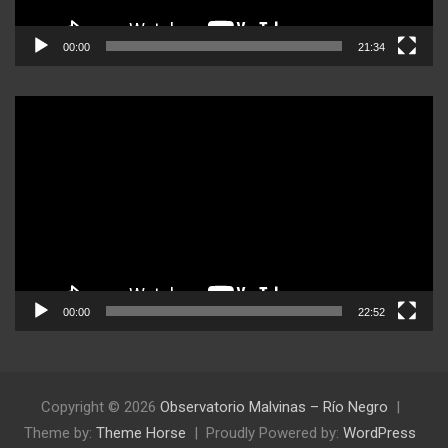
00:00
21:34
Reproductor
de
video
00:00
22:52
Copyright © 2026
Observatorio Malvinas – Río Negro
Theme by:
Theme Horse
Proudly Powered by:
WordPress