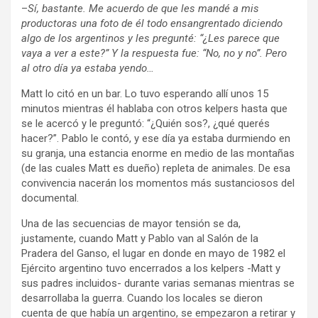
–
Sí, bastante. Me acuerdo de que les mandé a mis
productoras una foto de él todo ensangrentado diciendo
algo de los argentinos y les pregunté: “¿Les parece que
vaya a ver a este?” Y la respuesta fue: “No, no y no”. Pero
al otro día ya estaba yendo…
Matt lo citó en un bar. Lo tuvo esperando allí unos 15
minutos mientras él hablaba con otros kelpers hasta que
se le acercó y le preguntó: “¿Quién sos?, ¿qué querés
hacer?”. Pablo le contó, y ese día ya estaba durmiendo en
su granja, una estancia enorme en medio de las montañas
(de las cuales Matt es dueño) repleta de animales. De esa
convivencia nacerán los momentos más sustanciosos del
documental.
Una de las secuencias de mayor tensión se da,
justamente, cuando Matt y Pablo van al Salón de la
Pradera del Ganso, el lugar en donde en mayo de 1982 el
Ejército argentino tuvo encerrados a los kelpers -Matt y
sus padres incluidos- durante varias semanas mientras se
desarrollaba la guerra. Cuando los locales se dieron
cuenta de que había un argentino, se empezaron a retirar y