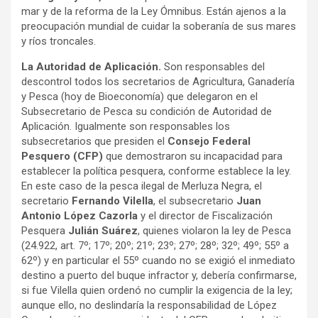
mar y de la reforma de la Ley Ómnibus. Están ajenos a la
preocupación mundial de cuidar la soberanía de sus mares
y ríos troncales.
La Autoridad de Aplicación.
Son responsables del
descontrol todos los secretarios de Agricultura, Ganadería
y Pesca (hoy de Bioeconomía) que delegaron en el
Subsecretario de Pesca su condición de Autoridad de
Aplicación. Igualmente son responsables los
subsecretarios que presiden el
Consejo Federal
Pesquero (CFP)
que demostraron su incapacidad para
establecer la política pesquera, conforme establece la ley.
En este caso de la pesca ilegal de Merluza Negra, el
secretario
Fernando Vilella
, el subsecretario
Juan
Antonio López Cazorla
y el director de Fiscalización
Pesquera
Julián Suárez
, quienes violaron la ley de Pesca
(24.922, art. 7º; 17º; 20º; 21º; 23º; 27º; 28º; 32º; 49º; 55º a
62º) y en particular el 55º cuando no se exigió el inmediato
destino a puerto del buque infractor y, debería confirmarse,
si fue Vilella quien ordenó no cumplir la exigencia de la ley;
aunque ello, no deslindaría la responsabilidad de López