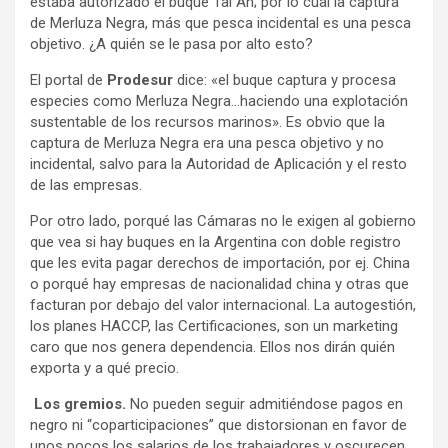
estaba autorizado el buque Tai An; por lo cual la captura
de Merluza Negra, más que pesca incidental es una pesca
objetivo. ¿A quién se le pasa por alto esto?
El portal de
Prodesur
dice: «el buque captura y procesa
especies como Merluza Negra…haciendo una explotación
sustentable de los recursos marinos». Es obvio que la
captura de Merluza Negra era una pesca objetivo y no
incidental, salvo para la Autoridad de Aplicación y el resto
de las empresas.
Por otro lado, porqué las Cámaras no le exigen al gobierno
que vea si hay buques en la Argentina con doble registro
que les evita pagar derechos de importación, por ej. China
o porqué hay empresas de nacionalidad china y otras que
facturan por debajo del valor internacional. La autogestión,
los planes HACCP, las Certificaciones, son un marketing
caro que nos genera dependencia. Ellos nos dirán quién
exporta y a qué precio.
Los gremios.
No pueden seguir admitiéndose pagos en
negro ni “coparticipaciones” que distorsionan en favor de
unos pocos los salarios de los trabajadores y oscurecen