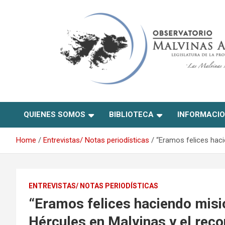
Skip
to
content
Observatorio Malvinas –
QUIENES SOMOS
BIBLIOTECA
INFORMACI
Río Negro
Home
Entrevistas/ Notas periodísticas
“Eramos felices haci
ENTREVISTAS/ NOTAS PERIODÍSTICAS
“Eramos felices haciendo misio
Hércules en Malvinas y el rec