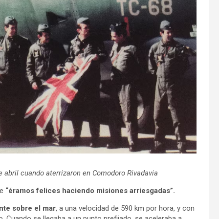
de abril cuando aterrizaron en Comodoro Rivadavia
ue
“éramos felices haciendo misiones arriesgadas”.
nte sobre el mar
, a una velocidad de 590 km por hora, y con
o. Cuando se llegaba a un punto prefijado, se aceleraba a