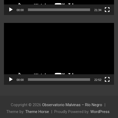
00:00
21:34
Reproductor
de
video
00:00
22:52
Copyright © 2026
Observatorio Malvinas – Río Negro
Theme by:
Theme Horse
Proudly Powered by:
WordPress