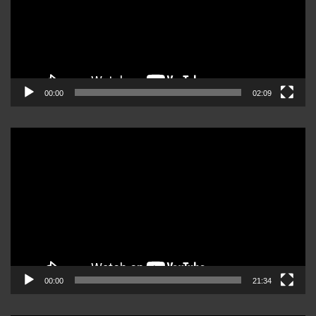
00:00
02:09
Reproductor
de
video
00:00
21:34