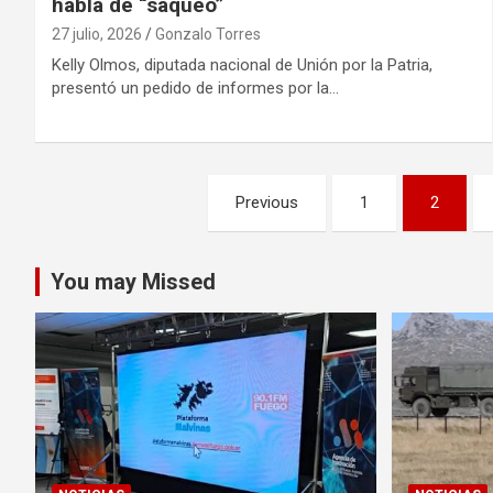
habla de “saqueo”
27 julio, 2026
Gonzalo Torres
Kelly Olmos, diputada nacional de Unión por la Patria,
presentó un pedido de informes por la…
Paginación
Previous
1
2
de
entradas
You may Missed