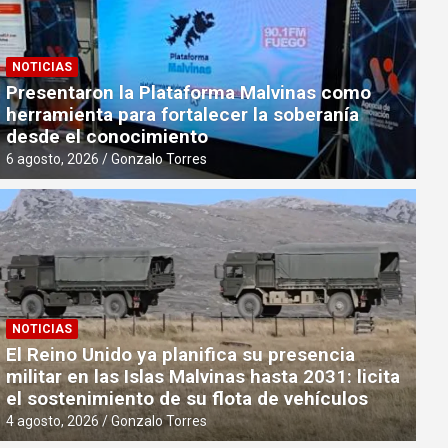
NOTICIAS
Presentaron la Plataforma Malvinas como
herramienta para fortalecer la soberanía
desde el conocimiento
6 agosto, 2026
Gonzalo Torres
NOTICIAS
NOTICIAS
La colonia británica de Malvinas s
El Reino Unido ya planifica su presencia
controlar el Atlántico Sur
militar en las Islas Malvinas hasta 2031: licita
el sostenimiento de su flota de vehículos
4 agosto, 2026
Gonzalo Torres
4 agosto, 2026
Gonzalo Torres