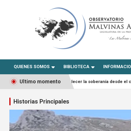
Skip
to
content
Observatorio Malvinas –
QUIENES SOMOS
BIBLIOTECA
INFORMACI
Río Negro
Ultimo momento
nta para fortalecer la soberanía desde el conocimiento
E
Historias Principales