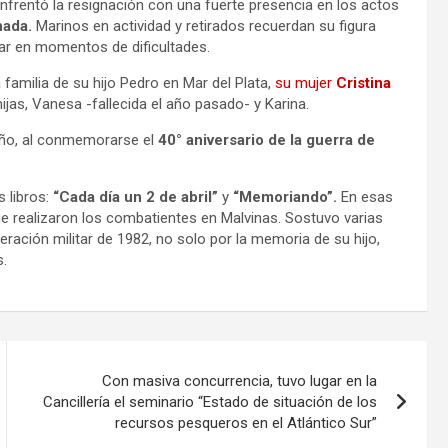
 enfrentó la resignación con una fuerte presencia en los actos
hada.
Marinos en actividad y retirados recuerdan su figura
mar en momentos de dificultades.
 familia de su hijo Pedro en Mar del Plata,
su mujer
Cristina
ijas, Vanesa -fallecida el año pasado- y Karina.
ño, al conmemorarse el
40° aniversario de la guerra de
s libros:
“Cada día un 2 de abril”
y
“Memoriando”.
En esas
 realizaron los combatientes en Malvinas. Sostuvo varias
ración militar de 1982, no solo por la memoria de su hijo,
s.
Con masiva concurrencia, tuvo lugar en la
Cancillería el seminario “Estado de situación de los
recursos pesqueros en el Atlántico Sur”