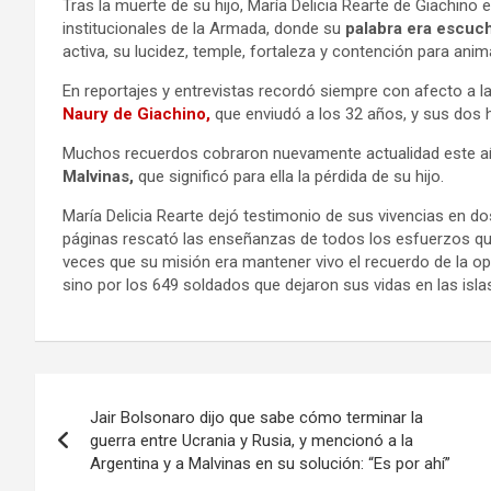
Tras la muerte de su hijo, María Delicia Rearte de Giachino
institucionales de la Armada, donde su
palabra era escuc
activa, su lucidez, temple, fortaleza y contención para ani
En reportajes y entrevistas recordó siempre con afecto a la
Naury de Giachino,
que enviudó a los 32 años, y sus dos h
Muchos recuerdos cobraron nuevamente actualidad este a
Malvinas,
que significó para ella la pérdida de su hijo.
María Delicia Rearte dejó testimonio de sus vivencias en do
páginas rescató las enseñanzas de todos los esfuerzos que
veces que su misión era mantener vivo el recuerdo de la ope
sino por los 649 soldados que dejaron sus vidas en las isla
Navegación
Jair Bolsonaro dijo que sabe cómo terminar la
de
guerra entre Ucrania y Rusia, y mencionó a la
Argentina y a Malvinas en su solución: “Es por ahí”
entradas