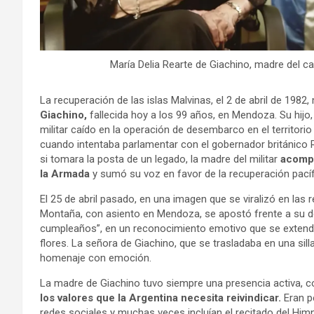
María Delia Rearte de Giachino, madre del cap
La recuperación de las islas Malvinas, el 2 de abril de 198
Giachino,
fallecida hoy a los 99 años, en Mendoza. Su hijo,
militar caído en la operación de desembarco en el territorio 
cuando intentaba parlamentar con el gobernador británico R
si tomara la posta de un legado, la madre del militar
acompa
la Armada
y sumó su voz en favor de la recuperación pacífic
El 25 de abril pasado, en una imagen que se viralizó en las 
Montaña, con asiento en Mendoza, se apostó frente a su domi
cumpleaños”, en un reconocimiento emotivo que se extendió
flores. La señora de Giachino, que se trasladaba en una sil
homenaje con emoción.
La madre de Giachino tuvo siempre una presencia activa, 
los valores que la Argentina necesita reivindicar.
Eran p
redes sociales y muchas veces incluían el recitado del Hi