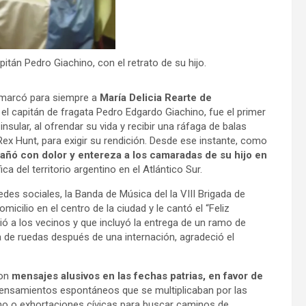
itán Pedro Giachino, con el retrato de su hijo.
2, marcó para siempre a
María Delicia Rearte de
 el capitán de fragata Pedro Edgardo Giachino, fue el primer
insular, al ofrendar su vida y recibir una ráfaga de balas
ex Hunt, para exigir su rendición. Desde ese instante, como
ñó con dolor y entereza a los camaradas de su hijo en
a del territorio argentino en el Atlántico Sur.
redes sociales, la Banda de Música del la VIII Brigada de
cilio en el centro de la ciudad y le cantó el “Feliz
 a los vecinos y que incluyó la entrega de un ramo de
la de ruedas después de una internación, agradeció el
con
mensajes alusivos en las fechas patrias, en favor de
ensamientos espontáneos que se multiplicaban por las
mno o exhortaciones cívicas para buscar caminos de