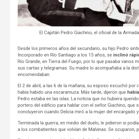
El Capitán Pedro Giachino, el oficial de la Arma
Desde los primeros años del secundario, su hijo Pedro sintió
Incorporado en Río Santiago a los 15 años, se
inclinó ráp
Río Grande, en Tierra del Fuego, por lo que pasaba varios m
sus cartas y telegramas. Su madre lo acompañaba a la dist
encomendaban.
El 2 de abril, a las 6 de la mañana, su esposo escuchó por 
había habido una escaramuza. Más tarde, dijeron que
había 
Pedro estaba en las islas. La noticia que no hubiera querid
portero del edificio para hablar con el señor Giachino, que
concluyeron cuando Delicia miró a la mujer del encargado y
Terminada la guerra, en medio del duelo, le pidieron si podía
a los combatientes que volvían de Malvinas. Se ocuparon, pr