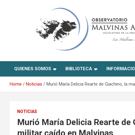
Skip
to
content
Observatorio Malvinas –
QUIENES SOMOS
BIBLIOTECA
INFORMACI
Río Negro
Home
Noticias
Murió María Delicia Rearte de Giachino, la ma
NOTICIAS
Murió María Delicia Rearte de 
militar caído en Malvinas