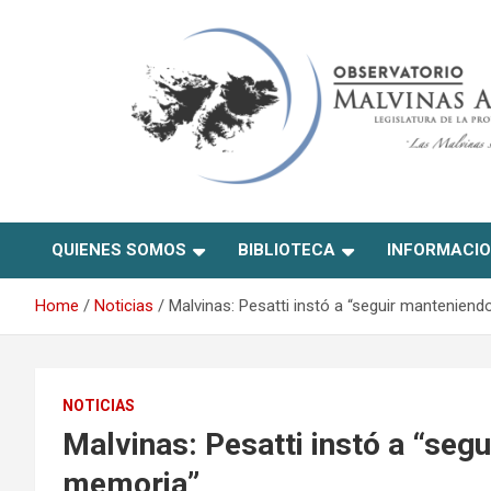
Skip
to
content
Observatorio Malvinas –
QUIENES SOMOS
BIBLIOTECA
INFORMACI
Río Negro
Home
Noticias
Malvinas: Pesatti instó a “seguir manteniend
NOTICIAS
Malvinas: Pesatti instó a “seg
memoria”