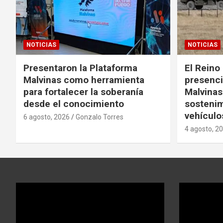
NOTICIAS
NOTICIAS
Presentaron la Plataforma
El Reino 
Malvinas como herramienta
presencia
para fortalecer la soberanía
Malvinas 
desde el conocimiento
sostenim
vehículo
6 agosto, 2026
Gonzalo Torres
4 agosto, 2
Reproductor
Reproductor
de
de
video
video