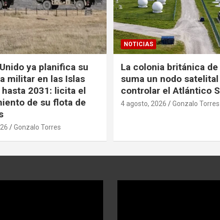
NOTICIAS
Unido ya planifica su
La colonia británica de
 militar en las Islas
suma un nodo satelital
hasta 2031: licita el
controlar el Atlántico 
iento de su flota de
4 agosto, 2026
Gonzalo Torres
s
026
Gonzalo Torres
Reproductor
de
video