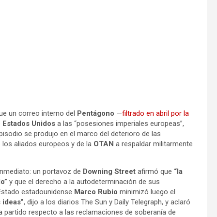
ue un correo interno del
Pentágono
—
filtrado en abril por la
e
Estados Unidos
a las “posesiones imperiales europeas”,
pisodio se produjo en el marco del deterioro de las
e los aliados europeos y de la
OTAN
a respaldar militarmente
inmediato: un portavoz de
Downing Street
afirmó que
“la
do”
y que el derecho a la autodeterminación de sus
e Estado estadounidense
Marco Rubio
minimizó luego el
 ideas”
, dijo a los diarios The Sun y Daily Telegraph, y aclaró
a partido respecto a las reclamaciones de soberanía de