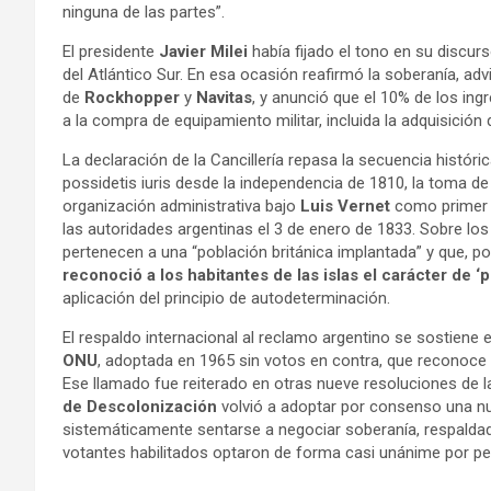
ninguna de las partes”.
El presidente
Javier Milei
había fijado el tono en su discurs
del Atlántico Sur. En esa ocasión reafirmó la soberanía, ad
de
Rockhopper
y
Navitas
, y anunció que el 10% de los ing
a la compra de equipamiento militar, incluida la adquisición
La declaración de la Cancillería repasa la secuencia histórica 
possidetis iuris desde la independencia de 1810, la toma d
organización administrativa bajo
Luis Vernet
como primer C
las autoridades argentinas el 3 de enero de 1833. Sobre los 
pertenecen a una “población británica implantada” y que, p
reconoció a los habitantes de las islas el carácter de ‘p
aplicación del principio de autodeterminación.
El respaldo internacional al reclamo argentino se sostiene 
ONU
, adoptada en 1965 sin votos en contra, que reconoce l
Ese llamado fue reiterado en otras nueve resoluciones de l
de Descolonización
volvió a adoptar por consenso una nu
sistemáticamente sentarse a negociar soberanía, respaldado
votantes habilitados optaron de forma casi unánime por pe