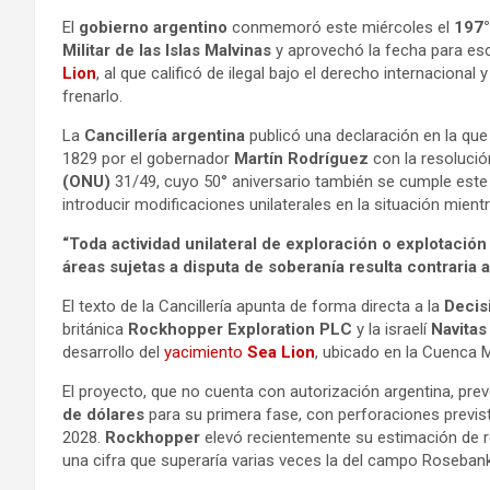
El
gobierno argentino
conmemoró este miércoles el
197°
Militar de las Islas Malvinas
y aprovechó la fecha para esc
Lion
, al que calificó de ilegal bajo el derecho internacional y
frenarlo.
La
Cancillería argentina
publicó una declaración en la que 
1829 por el gobernador
Martín Rodríguez
con la resolució
(ONU)
31/49, cuyo 50° aniversario también se cumple este 
introducir modificaciones unilaterales en la situación mien
“Toda actividad unilateral de exploración o explotació
áreas sujetas a disputa de soberanía resulta contraria 
El texto de la Cancillería apunta de forma directa a la
Decis
británica
Rockhopper Exploration PLC
y la israelí
Navitas
desarrollo del
yacimiento
Sea Lion
, ubicado en la Cuenca M
El proyecto, que no cuenta con autorización argentina, pre
de dólares
para su primera fase, con perforaciones previs
2028.
Rockhopper
elevó recientemente su estimación de 
una cifra que superaría varias veces la del campo Roseban