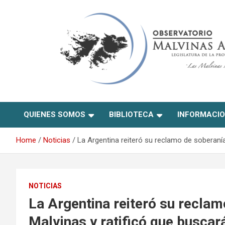
Skip
to
content
Observatorio Malvinas –
QUIENES SOMOS
BIBLIOTECA
INFORMACI
Río Negro
Home
Noticias
La Argentina reiteró su reclamo de soberanía 
NOTICIAS
La Argentina reiteró su reclam
Malvinas y ratificó que buscar