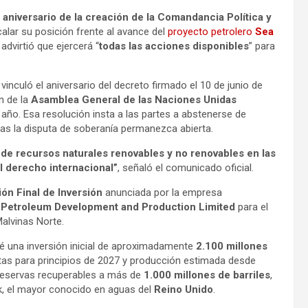
 aniversario de la creación de la Comandancia Política y
alar su posición frente al avance del
proyecto petrolero
Sea
 advirtió que ejercerá “
todas las acciones disponibles
” para
vinculó el aniversario del decreto firmado el 10 de junio de
n de la
Asamblea General de las Naciones Unidas
año. Esa resolución insta a las partes a abstenerse de
tras la disputa de soberanía permanezca abierta.
n de recursos naturales renovables y no renovables en las
al derecho internacional”
, señaló el comunicado oficial.
ión Final de Inversión
anunciada por la empresa
 Petroleum Development and Production Limited
para el
alvinas Norte.
vé una inversión inicial de aproximadamente
2.100 millones
tas para principios de 2027 y producción estimada desde
reservas recuperables a más de
1.000 millones de barriles
,
k, el mayor conocido en aguas del
Reino Unido
.