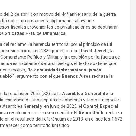
o del 2 de abril, con motivo del 44° aniversario de la guerra
virtió sobre una respuesta diplomática al avance
resos fiscales provenientes de privatizaciones se destinarán
 de
24 cazas F-16
de
Dinamarca
.
del reclamo: la herencia territorial por el principio de uti
e posesión formal en 1820 por el coronel
David Jewett
, la
omandante Político y Militar, y la expulsión por la fuerza de
actuales habitantes del archipiélago, el texto sostiene que
or ese motivo,
“la comunidad internacional jamás
ueblo’”
, argumento con el que
Buenos Aires
rechaza la
en la resolución 2065 (XX) de la
Asamblea General de la
a existencia de una disputa de soberanía y llama a negociar.
a Asamblea General y, en junio de 2025, el
Comité Especial
eva resolución en el mismo sentido. El
Reino Unido
rechaza
 en el resultado del referéndum de 2013, en el que los 1.672
rmanecer como territorio británico.