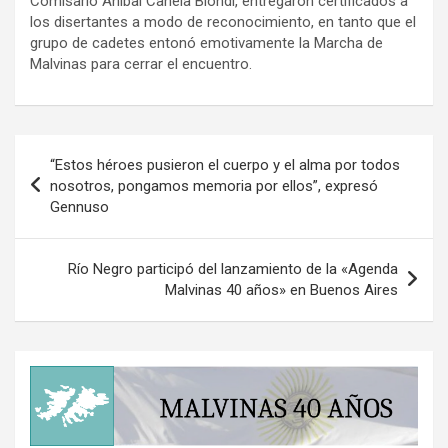
Comisario Aníbal Canela Biondi, entregaron certificados a
los disertantes a modo de reconocimiento, en tanto que el
grupo de cadetes entonó emotivamente la Marcha de
Malvinas para cerrar el encuentro.
Navegación
“Estos héroes pusieron el cuerpo y el alma por todos
de
nosotros, pongamos memoria por ellos”, expresó
Gennuso
entradas
Río Negro participó del lanzamiento de la «Agenda
Malvinas 40 años» en Buenos Aires