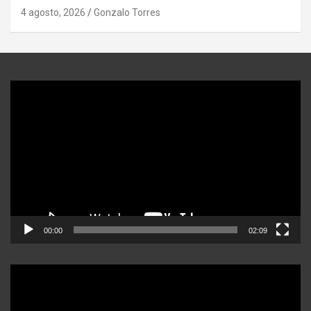
4 agosto, 2026
Gonzalo Torres
Reproductor
de
video
00:00
02:09
Reproductor
de
video