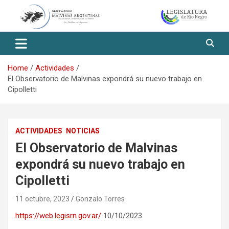
Skip
to
content
Observatorio Malvinas – Río
Negro
Home
Actividades
El Observatorio de Malvinas expondrá su nuevo trabajo en
Cipolletti
ACTIVIDADES
NOTICIAS
El Observatorio de Malvinas
expondrá su nuevo trabajo en
Cipolletti
11 octubre, 2023
Gonzalo Torres
https://web.legisrn.gov.ar/
10/10/2023