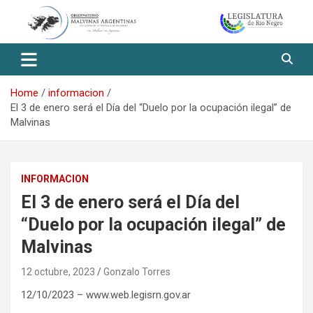
Skip
to
content
Observatorio Malvinas – Río
Negro
Home
informacion
El 3 de enero será el Día del “Duelo por la ocupación ilegal” de
Malvinas
INFORMACION
El 3 de enero será el Día del
“Duelo por la ocupación ilegal” de
Malvinas
12 octubre, 2023
Gonzalo Torres
12/10/2023 – www.web.legisrn.gov.ar