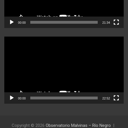
00:00
21:34
Reproductor
de
video
00:00
22:52
Copyright © 2026
Observatorio Malvinas – Río Negro