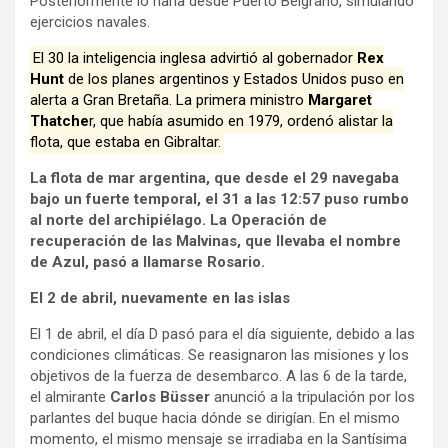
Posteriormente lo haría desde Puerto Belgrano, simulando
ejercicios navales.
El 30 la inteligencia inglesa advirtió al gobernador
Rex
Hunt
de los planes argentinos y Estados Unidos puso en
alerta a Gran Bretaña. La primera ministro
Margaret
Thatche
r, que había asumido en 1979, ordenó alistar la
flota, que estaba en Gibraltar.
La flota de mar argentina, que desde el 29 navegaba
bajo un fuerte temporal, el 31 a las 12:57 puso rumbo
al norte del archipiélago. La Operación de
recuperación de las Malvinas, que llevaba el nombre
de Azul, pasó a llamarse Rosario.
El 2 de abril, nuevamente en las islas
El 1 de abril, el día D pasó para el día siguiente, debido a las
condiciones climáticas. Se reasignaron las misiones y los
objetivos de la fuerza de desembarco. A las 6 de la tarde,
el almirante
Carlos Büsser
anunció a la tripulación por los
parlantes del buque hacia dónde se dirigían. En el mismo
momento, el mismo mensaje se irradiaba en la Santísima