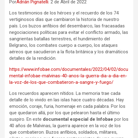
Por
Adrián Pignatelli
. 2 de Abril de 2022
Los testimonios de los héroes y el recuerdo de los 74
vertiginosos días que cambiaron la historia de nuestro
país. Los buzos anfibios del desembarco, las fracasadas
negociaciones políticas para evitar el conflicto armado, las
sangrientas batallas terrestres, el hundimiento del
Belgrano, los combates cuerpo a cuerpo, los ataques
aéreos que sacudieron a la flota británica y los dramáticos
detalles de la rendición.
https://www.infobae.com/documentales/2022/04/02/docu
mental-infobae-malvinas-40-anos-la-guerra-dia-a-dia-en-
la-voz-de-los-que-combatieron-a-sangre-y-fuego/
Los recuerdos aparecen nítidos. La memoria trae cada
detalle de lo vivido en las islas hace cuatro décadas. Hay
emoción, coraje, furia, homenaje en cada palabra. Por los
que quedaron allá, por los que pelearon hasta el último
suspiro. En este
documental especial de Infobae
por los
40 años de Malvinas, la guerra aparece en la voz de los
que combatieron. Buzos anfibios, soldados, militares,