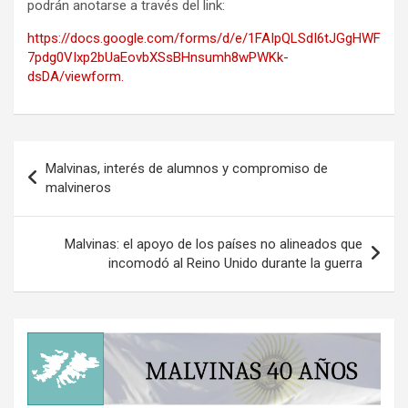
podrán anotarse a través del link:
https://docs.google.com/forms/d/e/1FAIpQLSdI6tJGgHWF
7pdg0VIxp2bUaEovbXSsBHnsumh8wPWKk-
dsDA/viewform.
Navegación
Malvinas, interés de alumnos y compromiso de
de
malvineros
entradas
Malvinas: el apoyo de los países no alineados que
incomodó al Reino Unido durante la guerra