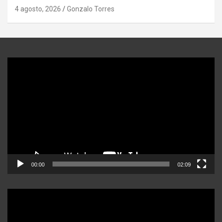
4 agosto, 2026
Gonzalo Torres
Reproductor
de
video
00:00
02:09
Reproductor
de
video