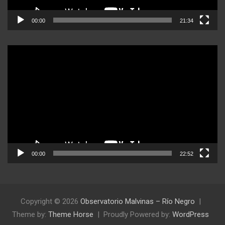
00:00
21:34
Reproductor
de
video
00:00
22:52
Copyright © 2026
Observatorio Malvinas – Río Negro
Theme by:
Theme Horse
Proudly Powered by:
WordPress