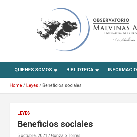
Skip
to
content
Observatorio Malvinas –
QUIENES SOMOS
BIBLIOTECA
INFORMACI
Río Negro
Home
Leyes
Beneficios sociales
LEYES
Beneficios sociales
5 octubre, 2021
Gonzalo Torres