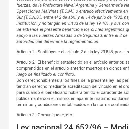
fuerzas, de la Prefectura Naval Argentina y Gendarmería N
Operaciones Malvinas (T.O.M.) o entrado efectivamente en 
Sur (T.O.A.S.), entre el 2 de abril y el 14 de junio de 1982,
institución, y no tengan en virtud de la ley 19.101, y sus c
Se extiende el presente beneficio a los civiles argentinos
apoyo a las Fuerzas Armadas o de Seguridad, entre el 2 de a
autoridad que determine la reglamentación.
Artículo 2 : Sustitúyese el artículo 2 de la ley 23.848, por el 
Artículo 2 : El beneficio establecido en el artículo anterior,
comprendidos en el artículo anterior muertos en dichos e
luego de finalizado el conflicto
.
Son derechohabientes a los fines de la presente ley, las per
tendrán derecho mediante acreditación del vínculo en el or
para cuando el beneficiario hubiera tenido el carácter de so
públicamente con el mismo, en aparente matrimonio durante
términos y condiciones establecidos en la norma contenida en
Artículo 3 : Comuníquese, etc.
Ley nacional 24.652/96 – Modi