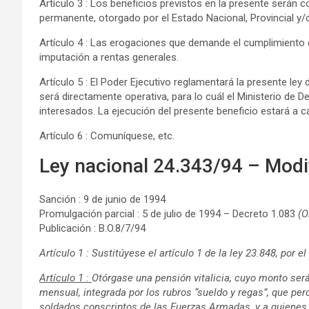
Artículo 3 : Los beneficios previstos en la presente serán c
permanente, otorgado por el Estado Nacional, Provincial y/o
Artículo 4 : Las erogaciones que demande el cumplimiento de
imputación a rentas generales.
Artículo 5 : El Poder Ejecutivo reglamentará la presente ley 
será directamente operativa, para lo cuál el Ministerio de De
interesados. La ejecución del presente beneficio estará a c
Artículo 6 : Comuníquese, etc.
Ley nacional 24.343/94 – Modi
Sanción : 9 de junio de 1994
Promulgación parcial : 5 de julio de 1994 – Decreto 1.083
(O
Publicación : B.O.8/7/94
Artículo 1 : Sustitúyese el artículo 1 de la ley 23.848, por el
Artículo 1 :
Otórgase una pensión vitalicia, cuyo monto será
mensual, integrada por los rubros “sueldo y regas”, que perc
soldados conscriptos de las Fuerzas Armadas, y a quienes 