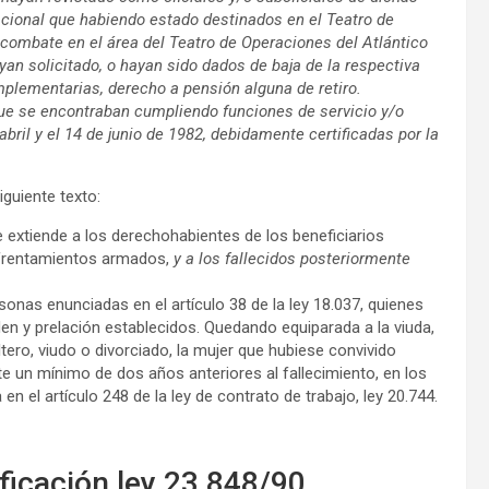
acional que habiendo estado destinados en el Teatro de
combate en el área del Teatro de Operaciones del Atlántico
 hayan solicitado, o hayan sido dados de baja de la respectiva
omplementarias, derecho a pensión alguna de retiro.
 que se encontraban cumpliendo funciones de servicio y/o
bril y el 14 de junio de 1982, debidamente certificadas por la
siguiente texto:
 se extiende a los derechohabientes de los beneficiarios
nfrentamientos armados,
y a los fallecidos posteriormente
sonas enunciadas en el artículo 38 de la ley 18.037, quienes
den y prelación establecidos. Quedando equiparada a la viuda,
ltero, viudo o divorciado, la mujer que hubiese convivido
 un mínimo de dos años anteriores al fallecimiento, en los
 el artículo 248 de la ley de contrato de trabajo, ley 20.744.
ficación ley 23.848/90