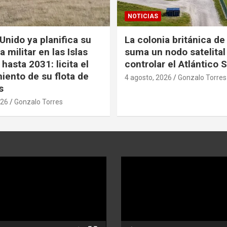
NOTICIAS
Unido ya planifica su
La colonia británica de
 militar en las Islas
suma un nodo satelital
hasta 2031: licita el
controlar el Atlántico 
iento de su flota de
4 agosto, 2026
Gonzalo Torres
s
026
Gonzalo Torres
Reproductor
de
video