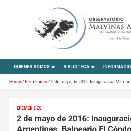
Skip
to
content
Observatorio Malvinas –
QUIENES SOMOS
BIBLIOTECA
INFORMACI
Río Negro
Home
Efemérides
2 de mayo de 2016: Inauguración Memoria
EFEMÉRIDES
2 de mayo de 2016: Inaugurac
Argentinas. Balneario El Cónd