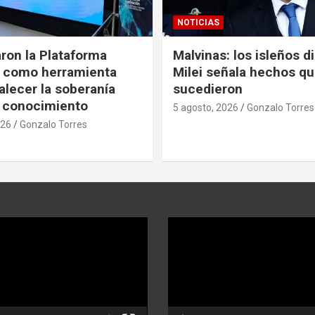
NOTICIAS
ron la Plataforma
Malvinas: los isleños d
s como herramienta
Milei señala hechos q
alecer la soberanía
sucedieron
 conocimiento
5 agosto, 2026
Gonzalo Torres
026
Gonzalo Torres
Reproductor
de
video