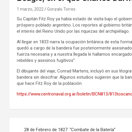
1 marzo, 2022
Gonzalo Torres
Su Capitán Fitz Roy ya había estado de visita bajo el gobie
próspero poblado argentino. Los reportes al gobierno britá
el interés del Reino Unido por las riquezas del archipiélago.
Al llegar en 1833 narra la ocupación británica de esta forma
quedó a cargo de la bandera fue posteriormente asesinado. S
fuerza necesaria y a nuestra llegada le hallamos encarga
rebeldes y asesinos fugitivos”.
El dibujante del viaje, Conrad Martens, incluyó en sus litogr
bandera sin descifrar. Algunos estudios sugieren que la ban
que hace Fitz Roy de la población.
https://www.centronaval.org.ar/boletin/BCN813/813toscan
Navegación
28 de Febrero de 1827: “Combate de la Batería”