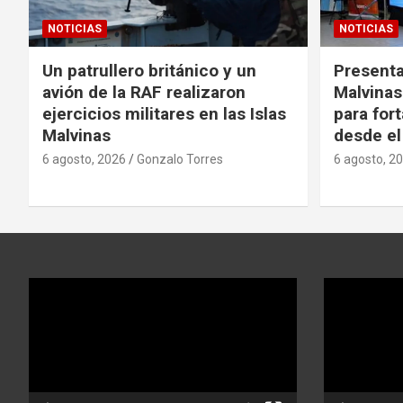
NOTICIAS
NOTICIAS
Un patrullero británico y un
Presenta
avión de la RAF realizaron
Malvina
ejercicios militares en las Islas
para fort
Malvinas
desde el
6 agosto, 2026
Gonzalo Torres
6 agosto, 2
Reproductor
Reproductor
de
de
video
video