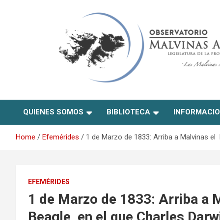
Skip
to
content
Observatorio Malvinas –
QUIENES SOMOS
BIBLIOTECA
INFORMACI
Río Negro
Home
Efemérides
1 de Marzo de 1833: Arriba a Malvinas el 
EFEMÉRIDES
1 de Marzo de 1833: Arriba a M
Beagle, en el que Charles Darw