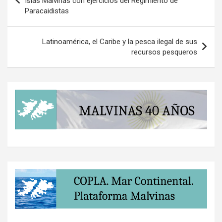
Islas Malvinas con ejercicios del Regimiento de
Paracaidistas
entradas
Latinoamérica, el Caribe y la pesca ilegal de sus
recursos pesqueros