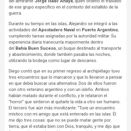
del almirante
Jorge Isaac Anaya
, quien ordenó el traslado
de ese grupo específico en el contexto del estallido de la
guerra.
Durante su tiempo en las islas, Alejandro se integró a las
actividades del
Apostadero Naval
en
Puerto Argentino
,
cumpliendo tareas asignadas por la autoridad militar. Su
experiencia diaria transcurría mayormente dentro
del
Bahía Buen Suceso
, un buque destinado al transporte
y abastecimiento, donde también pasaba las noches,
utilizando la bodega como lugar de descanso.
Diego contó que en su primer regreso al archipiélago tuvo
tres encuentros que lo marcaron y que lo llevaron a pensar
en que debía buscar una alternativa. Dos de ellos fueron
con otro veterano argentino y con un isleño. Ambos
habían matado durante el conflicto, y le relataron el
“horror” que sintieron al quitarle la vida a otro ser humano.
El tercero fue aún más movilizante: “Tuve un encuentro
místico con mi amigo que está enterrado en las islas. Él
me dijo tres cosas: que no se puede matar gente por
tierra, que él estaba bien con Dios, tranquilo, y me dijo que