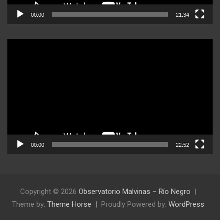
00:00
21:34
Reproductor
de
video
00:00
22:52
Copyright © 2026
Observatorio Malvinas – Río Negro
Theme by:
Theme Horse
Proudly Powered by:
WordPress