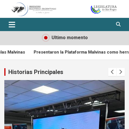
Skip
to
content
Observatorio Malvinas – Río
Negro
Ultimo momento
Presentaron la Plataforma Malvinas como herramienta para fort
Historias Principales