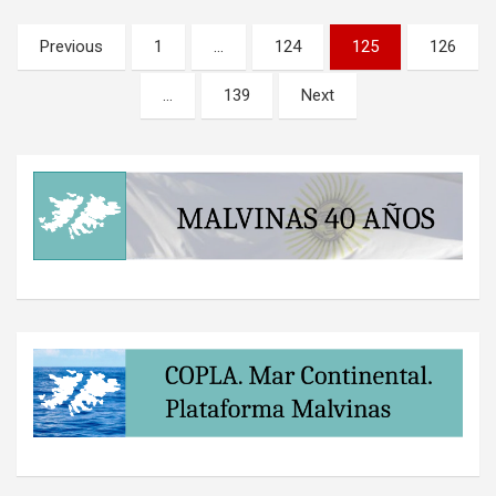
Paginación
Previous
1
…
124
125
126
de
…
139
Next
entradas