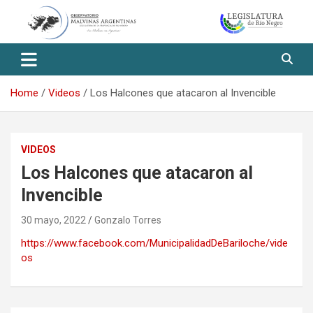
Skip
to
content
Observatorio Malvinas – Río
Negro
Home
Videos
Los Halcones que atacaron al Invencible
VIDEOS
Los Halcones que atacaron al
Invencible
30 mayo, 2022
Gonzalo Torres
https://www.facebook.com/MunicipalidadDeBariloche/vide
os