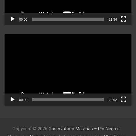
00:00
21:34
Reproductor
de
video
00:00
22:52
Copyright © 2026
Observatorio Malvinas – Río Negro