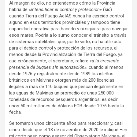
Al margen de ello, no entendemos cómo la Provincia
habría de «
intensificar el control y protección»
(sic)
cuando Tierra del Fuego AeIAS nunca ha ejercido control
alguno en esos territorios provinciales y tampoco tiene
capacidad operativa para hacerlo y ni siquiera para navegar
esos mares. Podría a lo sumo conocer el tránsito a través
de sistemas satelitales; que, por lo visto, no ha utilizado
para el debido control y protección de los recursos, al
menos desde la Provincialización de Tierra del Fuego, ya
que erróneamente, el secretario, refiere «
a la creciente
presencia de buques sin autorización»
, cuando al menos
desde 1976 y registralmente desde 1989 los isleños
británicos en Malvinas otorgan más de 200 licencias
ilegales a más de 110 buques que pescan ilegalmente en
las aguas de Malvinas un promedio de unas 250.000
toneladas de recursos pesqueros argentinos, es decir
unos 50 mil millones de dólares FOB desde 1976 hasta la
fecha.
Se tomaron unos cincuenta años para reaccionar y, casi
cinco desde que el 18 de noviembre de 2020 le indiqué –en
mi corto paso como asesor del Observatorio Malvinas- al