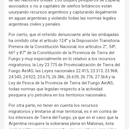
de las Naciones Unidas
.
Los buques pesqueros de España,
asociados o no a capitales de isleños británicos están
usurpando recursos argentinos y capturando ilegalmente
en aguas argentinas y violando todas las normas legales
argentinas civiles y penales.
Por cierto, que el referido denunciante ante las embajadas
ha omitido citar el artículo 124° y la Disposición Transitoria
Primera de la Constitución Nacional; los artículos 2°, 54º,
66º y 87° de la Constitución de la Provincia de Tierra del
Fuego y muy especialmente en lo relativo a los recursos
migratorios; la Ley 23.775 de Provincialización de Tierra del
Fuego AeIAS; las Leyes nacionales 22.415; 23.313; 23.968;
24.543; 24.922; 25.675; 26.386; 26.659; 26.776; 27.564 y la
Ley de Pesca de la Provincia de Tierra del Fuego AeIAS;
todas normas que legislan respecto a la actividad
pesquera y/o petrolera en los territorios nacionales.
Por otra parte, no tener en cuenta los recursos
migratorios y limitarse al mar territorial, es ir en contra de
los intereses de Tierra del Fuego, ya que en el caso que la
Argentina recupere la soberanía plena en Malvinas, ésta