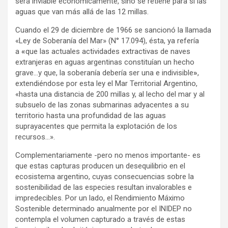
será inviable económicamente, sino se retiene para sí las
aguas que van más allá de las 12 millas.
Cuando el 29 de diciembre de 1966 se sancionó la llamada
«Ley de Soberanía del Mar» (N° 17.094), ésta, ya refería
a
«
que las actuales actividades extractivas de naves
extranjeras en aguas argentinas constituían un hecho
grave…y que, la soberanía debería ser una e indivisible
»
,
extendiéndose por esta ley el Mar Territorial Argentino,
«hasta una distancia de 200 millas y, al lecho del mar y al
subsuelo de las zonas submarinas adyacentes a su
territorio hasta una profundidad de las aguas
suprayacentes que permita la explotación de los
recursos…».
Complementariamente -pero no menos importante- es
que estas capturas producen un desequilibrio en el
ecosistema argentino, cuyas consecuencias sobre la
sostenibilidad de las especies resultan invalorables e
impredecibles. Por un lado, el Rendimiento Máximo
Sostenible determinado anualmente por el INIDEP no
contempla el volumen capturado a través de estas