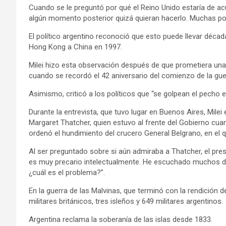
Cuando se le preguntó por qué el Reino Unido estaría de acu
algún momento posterior quizá quieran hacerlo. Muchas po
El político argentino reconoció que esto puede llevar década
Hong Kong a China en 1997.
Milei hizo esta observación después de que prometiera una 
cuando se recordó el 42 aniversario del comienzo de la guer
Asimismo, criticó a los políticos que “se golpean el pecho ex
Durante la entrevista, que tuvo lugar en Buenos Aires, Milei
Margaret Thatcher, quien estuvo al frente del Gobierno cuan
ordenó el hundimiento del crucero General Belgrano, en el
Al ser preguntado sobre si aún admiraba a Thatcher, el presi
es muy precario intelectualmente. He escuchado muchos disc
¿cuál es el problema?”.
En la guerra de las Malvinas, que terminó con la rendición d
militares británicos, tres isleños y 649 militares argentinos.
Argentina reclama la soberanía de las islas desde 1833.