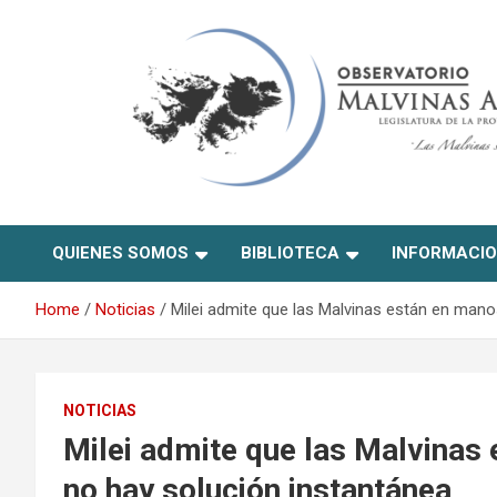
Skip
to
content
Observatorio Malvinas –
QUIENES SOMOS
BIBLIOTECA
INFORMACI
Río Negro
Home
Noticias
Milei admite que las Malvinas están en mano
NOTICIAS
Milei admite que las Malvinas 
no hay solución instantánea