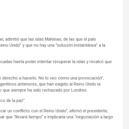
i, admitió que las islas Malvinas, de las que el país
ino Unido” y que no hay una “solución instantánea” a la
écadas hasta poder intentar recuperar la islas y recalcó que
ene derecho a hacerlo. No lo veo como una provocación”,
gentinos anteriores, que han exigido al Reino Unido la
 lo que siempre ha sido rechazado por Londres.
rco de la paz”.
r un conflicto con el Reino Unido”, afirmó el presidente,
sar que “llevará tiempo” e implicaría una “negociación a largo