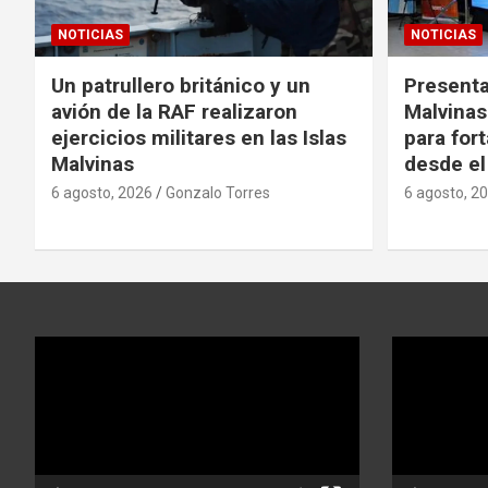
NOTICIAS
NOTICIAS
Un patrullero británico y un
Presenta
avión de la RAF realizaron
Malvina
ejercicios militares en las Islas
para fort
Malvinas
desde el
6 agosto, 2026
Gonzalo Torres
6 agosto, 2
Reproductor
Reproductor
de
de
video
video