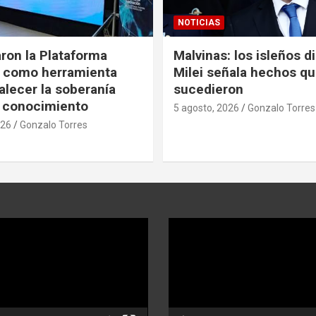
NOTICIAS
ron la Plataforma
Malvinas: los isleños d
s como herramienta
Milei señala hechos q
alecer la soberanía
sucedieron
 conocimiento
5 agosto, 2026
Gonzalo Torres
026
Gonzalo Torres
Reproductor
de
video