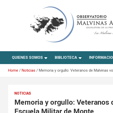
Skip
to
content
Observatorio Malvinas –
QUIENES SOMOS
BIBLIOTECA
INFORMACI
Río Negro
Home
Noticias
Memoria y orgullo: Veteranos de Malvinas vol
NOTICIAS
Memoria y orgullo: Veteranos d
Escuela Militar de Monte