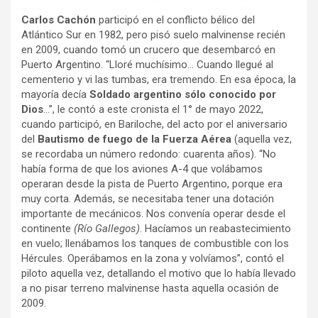
Carlos Cachón
participó en el conflicto bélico del
Atlántico Sur en 1982, pero pisó suelo malvinense recién
en 2009, cuando tomó un crucero que desembarcó en
Puerto Argentino. “Lloré muchísimo… Cuando llegué al
cementerio y vi las tumbas, era tremendo. En esa época, la
mayoría decía
Soldado argentino sólo conocido por
Dios
…”, le contó a este cronista el 1° de mayo 2022,
cuando participó, en Bariloche, del acto por el aniversario
del
Bautismo de fuego de la Fuerza Aérea
(aquella vez,
se recordaba un número redondo: cuarenta años). “No
había forma de que los aviones A-4 que volábamos
operaran desde la pista de Puerto Argentino, porque era
muy corta. Además, se necesitaba tener una dotación
importante de mecánicos. Nos convenía operar desde el
continente
(Río Gallegos)
. Hacíamos un reabastecimiento
en vuelo; llenábamos los tanques de combustible con los
Hércules. Operábamos en la zona y volvíamos”, contó el
piloto aquella vez, detallando el motivo que lo había llevado
a no pisar terreno malvinense hasta aquella ocasión de
2009.