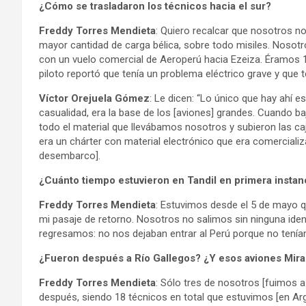
¿Cómo se trasladaron los técnicos hacia el sur?
Freddy Torres Mendieta
: Quiero recalcar que nosotros n
mayor cantidad de carga bélica, sobre todo misiles. Nosotr
con un vuelo comercial de Aeroperú hacia Ezeiza. Éramos 13
piloto reportó que tenía un problema eléctrico grave y que te
Víctor Orejuela Gómez
: Le dicen: “Lo único que hay ahí e
casualidad, era la base de los [aviones] grandes. Cuando b
todo el material que llevábamos nosotros y subieron las ca
era un chárter con material electrónico que era comercializ
desembarco].
¿Cuánto tiempo estuvieron en Tandil en primera insta
Freddy Torres Mendieta
: Estuvimos desde el 5 de mayo q
mi pasaje de retorno. Nosotros no salimos sin ninguna ide
regresamos: no nos dejaban entrar al Perú porque no ten
¿Fueron después a Río Gallegos? ¿Y esos aviones Mirag
Freddy Torres Mendieta
: Sólo tres de nosotros [fuimos a
después, siendo 18 técnicos en total que estuvimos [en Arg