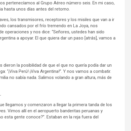
todos pertenecíamos al Grupo Aéreo número seis. En mi caso,
cia hasta unos días antes del retorno.
aves, los transmisores, receptores y los misiles que van a ir
ando cansados por el frío tremendo en La Joya, nos
de operaciones y nos dice: “Señores, ustedes han sido
Argentina a apoyar. El que quiera dar un paso [atrás], vamos a
dieron la posibilidad de que el que no quería podía dar un
ga: “¡Viva Perú! ¡Viva Argentina!”. Y nos vamos a combatir.
amilia no sabía nada. Salimos volando a gran altura, más de
o.
ue llegamos y comenzaron a llegar la primera tanda de los
es. Vimos allí en el aeropuerto banderitas peruanas y
mo esta gente conoce?”. Estaban en la reja fuera del