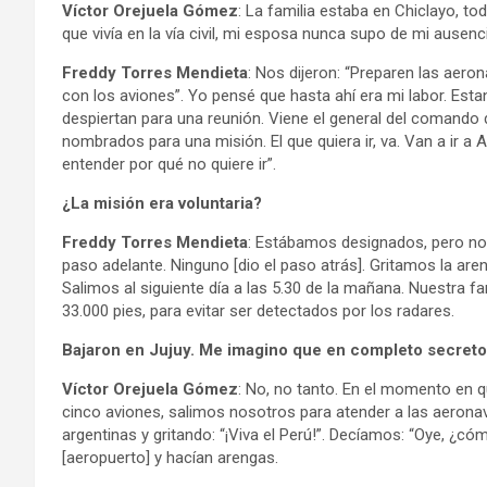
Víctor Orejuela Gómez
: La familia estaba en Chiclayo, 
que vivía en la vía civil, mi esposa nunca supo de mi ausen
Freddy Torres Mendieta
: Nos dijeron: “Preparen las aeron
con los aviones”. Yo pensé que hasta ahí era mi labor. Est
despiertan para una reunión. Viene el general del comando 
nombrados para una misión. El que quiera ir, va. Van a ir a 
entender por qué no quiere ir”.
¿La misión era voluntaria?
Freddy Torres Mendieta
: Estábamos designados, pero nos 
paso adelante. Ninguno [dio el paso atrás]. Gritamos la aren
Salimos al siguiente día a las 5.30 de la mañana. Nuestra f
33.000 pies, para evitar ser detectados por los radares.
Bajaron en Jujuy. Me imagino que en completo secret
Víctor Orejuela Gómez
: No, no tanto. En el momento en q
cinco aviones, salimos nosotros para atender a las aeronav
argentinas y gritando: “¡Viva el Perú!”. Decíamos: “Oye, ¿có
[aeropuerto] y hacían arengas.