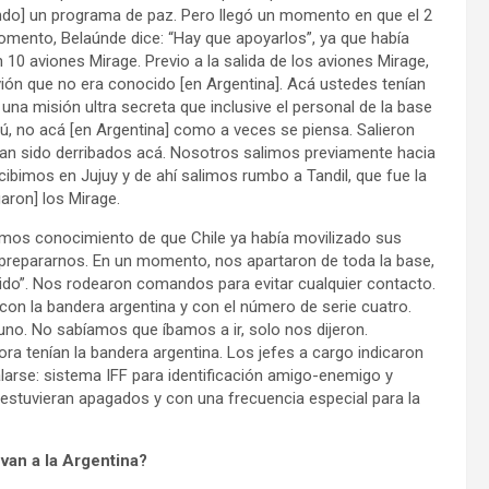
ando] un programa de paz. Pero llegó un momento en que el 2
mento, Belaúnde dice: “Hay que apoyarlos”, ya que había
10 aviones Mirage. Previo a la salida de los aviones Mirage,
avión que no era conocido [en Argentina]. Acá ustedes tenían
na misión ultra secreta que inclusive el personal de la base
, no acá [en Argentina] como a veces se piensa. Salieron
bían sido derribados acá. Nosotros salimos previamente hacia
ecibimos en Jujuy y de ahí salimos rumbo a Tandil, que fue la
garon] los Mirage.
íamos conocimiento de que Chile ya había movilizado sus
a prepararnos. En un momento, nos apartaron de toda la base,
bido”. Nos rodearon comandos para evitar cualquier contacto.
on la bandera argentina y con el número de serie cuatro.
no. No sabíamos que íbamos a ir, solo nos dijeron.
a tenían la bandera argentina. Los jefes a cargo indicaron
talarse: sistema IFF para identificación amigo-enemigo y
estuvieran apagados y con una frecuencia especial para la
 van a la Argentina?