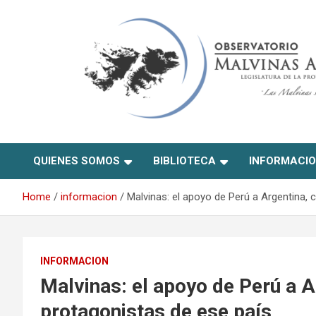
Skip
to
content
Observatorio Malvinas –
QUIENES SOMOS
BIBLIOTECA
INFORMACI
Río Negro
Home
informacion
Malvinas: el apoyo de Perú a Argentina,
INFORMACION
Malvinas: el apoyo de Perú a A
protagonistas de ese país