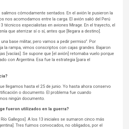
o salimos cómodamente sentados. En el avión le pusieron la
os nos acomodamos entre la carga. El avión salió del Perú
 técnicos especialistas en aviones Mirage. En el trayecto, el
nía que aterrizar sí o sí, antes que [llegara a destino].
s una base militar, pero vamos a pedir permiso”. Por
aja la rampa, vimos conscriptos con cajas grandes. Bajaron
jas [vacías]. Se supone que [el avión] retomaba vuelo porque
ado con Argentina. Esa fue la estrategia [para el
ncia?
ue llegamos hasta el 25 de junio. Yo hasta ahora conservo
ntificación o documento. El problema fue cuando
íamos ningún documento.
e fueron utilizados en la guerra?
 Río Gallegos]. A los 13 iniciales se sumaron cinco más
entina]. Tres fuimos convocados, no obligados, por el