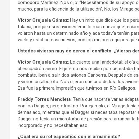
comodoro Martínez. Nos dijo: “Necesitamos de su apoyo c
mucho, para la eficiencia de la utilización”. No, los Mirage 
Víctor Orejuela Gómez
: Hay un mito que dice que los per
falacia, porque esos aviones eran lo más nuevo que teníam
volaron hasta un determinado año y acá todavía tenían par
vuelo y estaban casi nuevos, con los mejores equipos que
Ustedes vivieron muy de cerca el conflicto. ¿Vieron d
Víctor Orejuela Gómez
: Le cuento una [anécdota]: el día
al escuadrón aéreo. El jefe no nos recibió porque estaba hac
combate. Iban a salir dos aviones Canberra. Después de eso
y vimos un alboroto. Nos dijeron que uno de los dos aviones
Esa fue la primera impresión que tuvimos en Río Gallegos.
Freddy Torres Mendieta
: Tenía que hacerse varias adapt
con los Dagger, pero otras no. Por ejemplo, el Mirage tenía
demasiado, mientras que el Dagger sí necesitaba repostar en 
Dagger no tenía un microturbo de presión para arrancar la tu
incorporado y no necesitaban eso.
¿Cuál era su rol específico con el armamento?