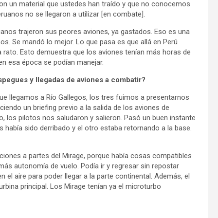
on un material que ustedes han traído y que no conocemos
peruanos no se llegaron a utilizar [en combate].
uanos trajeron sus peores aviones, ya gastados. Eso es una
os. Se mandó lo mejor. Lo que pasa es que allá en Perú
a rato. Esto demuestra que los aviones tenían más horas de
 en esa época se podían manejar.
espegues y llegadas de aviones a combatir?
 que llegamos a Río Gallegos, los tres fuimos a presentarnos
iendo un briefing previo a la salida de los aviones de
, los pilotos nos saludaron y salieron. Pasó un buen instante
 había sido derribado y el otro estaba retornando a la base.
aciones a partes del Mirage, porque había cosas compatibles
 más autonomía de vuelo. Podía ir y regresar sin repostar
el aire para poder llegar a la parte continental. Además, el
rbina principal. Los Mirage tenían ya el microturbo