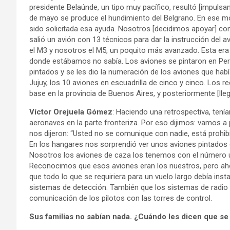
presidente Belaúnde, un tipo muy pacífico, resultó [impuls
de mayo se produce el hundimiento del Belgrano. En ese mo
sido solicitada esa ayuda. Nosotros [decidimos apoyar] con 
salió un avión con 13 técnicos para dar la instrucción del 
el M3 y nosotros el M5, un poquito más avanzado. Esta era u
donde estábamos no sabía. Los aviones se pintaron en Perú
pintados y se les dio la numeración de los aviones que ha
Jujuy, los 10 aviones en escuadrilla de cinco y cinco. Los r
base en la provincia de Buenos Aires, y posteriormente [lle
Víctor Orejuela Gómez
: Haciendo una retrospectiva, ten
aeronaves en la parte fronteriza. Por eso dijimos: vamos 
nos dijeron: “Usted no se comunique con nadie, está prohi
En los hangares nos sorprendió ver unos aviones pintados c
Nosotros los aviones de caza los tenemos con el número u
Reconocimos que esos aviones eran los nuestros, pero ahor
que todo lo que se requiriera para un vuelo largo debía ins
sistemas de detección. También que los sistemas de radio 
comunicación de los pilotos con las torres de control.
Sus familias no sabían nada. ¿Cuándo les dicen que se