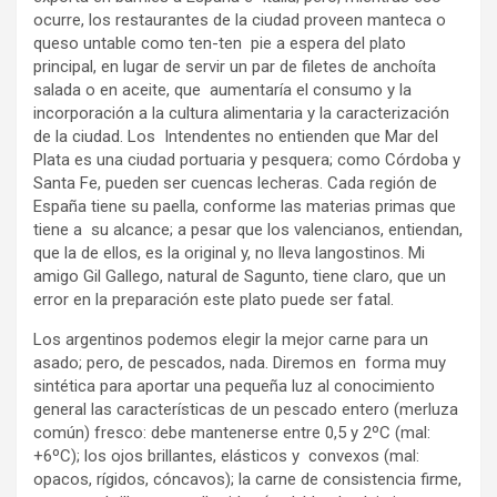
ocurre, los restaurantes de la ciudad proveen manteca o
queso untable como ten-ten pie a espera del plato
principal, en lugar de servir un par de filetes de anchoíta
salada o en aceite, que aumentaría el consumo y la
incorporación a la cultura alimentaria y la caracterización
de la ciudad. Los Intendentes no entienden que Mar del
Plata es una ciudad portuaria y pesquera; como Córdoba y
Santa Fe, pueden ser cuencas lecheras. Cada región de
España tiene su paella, conforme las materias primas que
tiene a su alcance; a pesar que los valencianos, entiendan,
que la de ellos, es la original y, no lleva langostinos. Mi
amigo Gil Gallego, natural de Sagunto, tiene claro, que un
error en la preparación este plato puede ser fatal.
Los argentinos podemos elegir la mejor carne para un
asado; pero, de pescados, nada. Diremos en forma muy
sintética para aportar una pequeña luz al conocimiento
general las características de un pescado entero (merluza
común) fresco: debe mantenerse entre 0,5 y 2ºC (mal:
+6ºC); los ojos brillantes, elásticos y convexos (mal:
opacos, rígidos, cóncavos); la carne de consistencia firme,