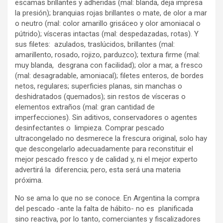
escamas brillantes y adheridas (mal: blanda, deja impresa
la presión); branquias rojas brillantes o mate, de olor a mar
o neutro (mal: color amarillo grisáceo y olor amoniacal o
pútrido); vísceras intactas (mal: despedazadas, rotas). Y
sus filetes: azulados, traslúcidos, brillantes (mal:
amarillento, rosado, rojizo, parduzco); textura firme (mal:
muy blanda, desgrana con facilidad); olor a mar, a fresco
(mal: desagradable, amoniacal); filetes enteros, de bordes
netos, regulares; superficies planas, sin manchas o
deshidratados (quemados); sin restos de vísceras o
elementos extraños (mal: gran cantidad de
imperfecciones). Sin aditivos, conservadores o agentes
desinfectantes o limpieza. Comprar pescado
ultracongelado no desmerece la frescura original, solo hay
que descongelarlo adecuadamente para reconstituir el
mejor pescado fresco y de calidad y, ni el mejor experto
advertirá la diferencia; pero, esta será una materia
próxima.
No se ama lo que no se conoce. En Argentina la compra
del pescado -ante la falta de hábito- no es planificada
sino reactiva, por lo tanto, comerciantes y fiscalizadores