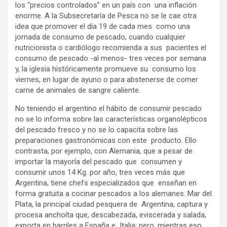
los “precios controlados” en un país con una inflación
enorme. A la Subsecretaría de Pesca no se le cae otra
idea que promover el día 19 de cada mes como una
jornada de consumo de pescado, cuando cualquier
nutricionista o cardiólogo recomienda a sus pacientes el
consumo de pescado -al menos- tres veces por semana
y, la iglesia históricamente promueve su consumo los
viernes, en lugar de ayuno o para abstenerse de comer
carne de animales de sangre caliente.
No teniendo el argentino el hábito de consumir pescado
no se lo informa sobre las características organolépticos
del pescado fresco y no se lo capacita sobre las
preparaciones gastronómicas con este producto. Ello
contrasta, por ejemplo, con Alemania, que a pesar de
importar la mayoría del pescado que consumen y
consumir unos 14 Kg. por año, tres veces más que
Argentina, tiene chefs especializados que enseñan en
forma gratuita a cocinar pescados a los alemanes. Mar del
Plata, la principal ciudad pesquera de Argentina, captura y
procesa anchoíta que, descabezada, eviscerada y salada,
exporta en barriles a España e Italia; pero, mientras eso