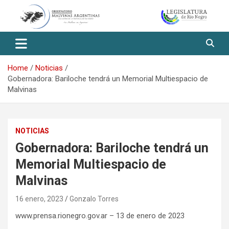
Skip
to
content
Observatorio Malvinas – Río
Negro
Home
Noticias
Gobernadora: Bariloche tendrá un Memorial Multiespacio de
Malvinas
NOTICIAS
Gobernadora: Bariloche tendrá un
Memorial Multiespacio de
Malvinas
16 enero, 2023
Gonzalo Torres
www.prensa.rionegro.gov.ar – 13 de enero de 2023