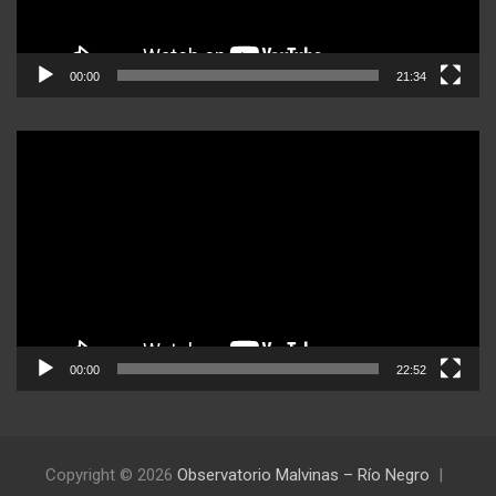
00:00
21:34
Reproductor
de
video
00:00
22:52
Copyright © 2026
Observatorio Malvinas – Río Negro