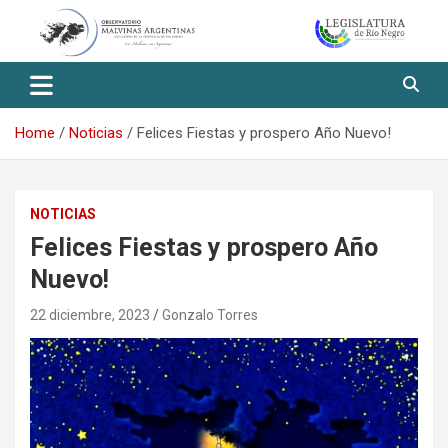
Skip
to
content
Observatorio Malvinas – Río
Negro
Home
Noticias
Felices Fiestas y prospero Año Nuevo!
NOTICIAS
Felices Fiestas y prospero Año
Nuevo!
22 diciembre, 2023
Gonzalo Torres