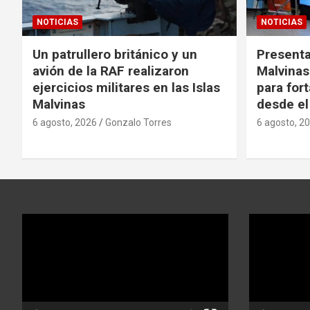
NOTICIAS
NOTICIAS
Un patrullero británico y un
Presenta
avión de la RAF realizaron
Malvina
ejercicios militares en las Islas
para fort
Malvinas
desde el
6 agosto, 2026
Gonzalo Torres
6 agosto, 2
Reproductor
Reproductor
de
de
video
video