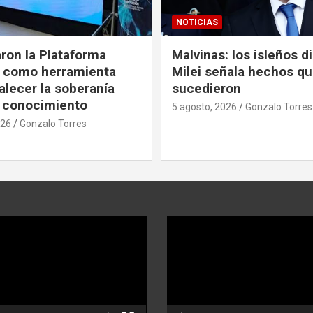
NOTICIAS
ron la Plataforma
Malvinas: los isleños d
s como herramienta
Milei señala hechos q
alecer la soberanía
sucedieron
 conocimiento
5 agosto, 2026
Gonzalo Torres
026
Gonzalo Torres
Reproductor
de
video