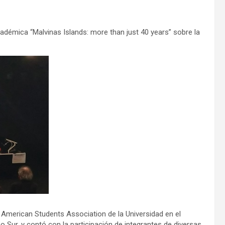
cadémica “Malvinas Islands: more than just 40 years” sobre la
n American Students Association de la Universidad en el
ico Sur, y contó con la participación de integrantes de diversas