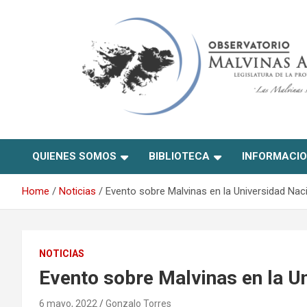
Skip
to
content
Observatorio Malvinas –
QUIENES SOMOS
BIBLIOTECA
INFORMACI
Río Negro
Home
Noticias
Evento sobre Malvinas en la Universidad Nac
NOTICIAS
Evento sobre Malvinas en la U
6 mayo, 2022
Gonzalo Torres