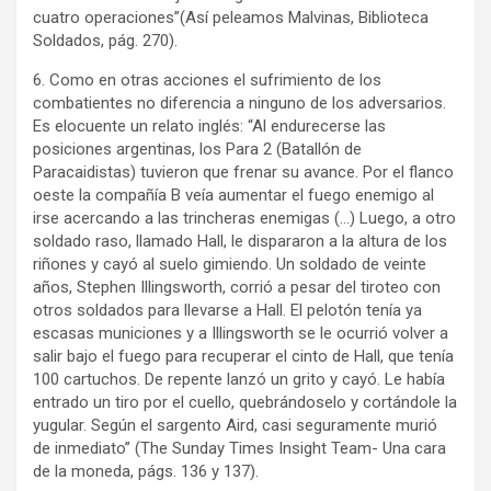
cuatro operaciones”(Así peleamos Malvinas, Biblioteca
Soldados, pág. 270).
6. Como en otras acciones el sufrimiento de los
combatientes no diferencia a ninguno de los adversarios.
Es elocuente un relato inglés: “Al endurecerse las
posiciones argentinas, los Para 2 (Batallón de
Paracaidistas) tuvieron que frenar su avance. Por el flanco
oeste la compañía B veía aumentar el fuego enemigo al
irse acercando a las trincheras enemigas (…) Luego, a otro
soldado raso, llamado Hall, le dispararon a la altura de los
riñones y cayó al suelo gimiendo. Un soldado de veinte
años, Stephen Illingsworth, corrió a pesar del tiroteo con
otros soldados para llevarse a Hall. El pelotón tenía ya
escasas municiones y a Illingsworth se le ocurrió volver a
salir bajo el fuego para recuperar el cinto de Hall, que tenía
100 cartuchos. De repente lanzó un grito y cayó. Le había
entrado un tiro por el cuello, quebrándoselo y cortándole la
yugular. Según el sargento Aird, casi seguramente murió
de inmediato” (The Sunday Times Insight Team- Una cara
de la moneda, págs. 136 y 137).