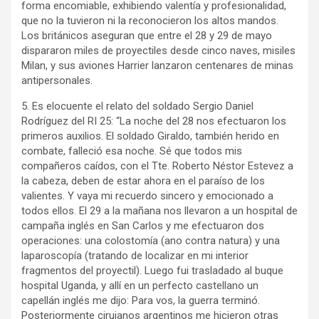
forma encomiable, exhibiendo valentía y profesionalidad,
que no la tuvieron ni la reconocieron los altos mandos.
Los británicos aseguran que entre el 28 y 29 de mayo
dispararon miles de proyectiles desde cinco naves, misiles
Milan, y sus aviones Harrier lanzaron centenares de minas
antipersonales.
5. Es elocuente el relato del soldado Sergio Daniel
Rodríguez del RI 25: “La noche del 28 nos efectuaron los
primeros auxilios. El soldado Giraldo, también herido en
combate, falleció esa noche. Sé que todos mis
compañeros caídos, con el Tte. Roberto Néstor Estevez a
la cabeza, deben de estar ahora en el paraíso de los
valientes. Y vaya mi recuerdo sincero y emocionado a
todos ellos. El 29 a la mañana nos llevaron a un hospital de
campaña inglés en San Carlos y me efectuaron dos
operaciones: una colostomía (ano contra natura) y una
laparoscopía (tratando de localizar en mi interior
fragmentos del proyectil). Luego fui trasladado al buque
hospital Uganda, y allí en un perfecto castellano un
capellán inglés me dijo: Para vos, la guerra terminó.
Posteriormente cirujanos argentinos me hicieron otras