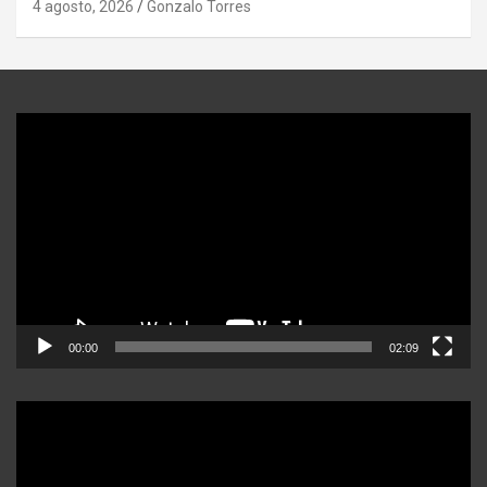
4 agosto, 2026
Gonzalo Torres
Reproductor
de
video
00:00
02:09
Reproductor
de
video