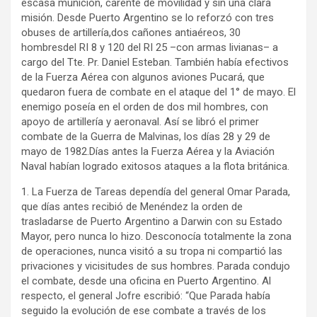
escasa munición, carente de movilidad y sin una clara
misión. Desde Puerto Argentino se lo reforzó con tres
obuses de artillería,dos cañones antiaéreos, 30
hombresdel RI 8 y 120 del RI 25 –con armas livianas– a
cargo del Tte. Pr. Daniel Esteban. También había efectivos
de la Fuerza Aérea con algunos aviones Pucará, que
quedaron fuera de combate en el ataque del 1° de mayo. El
enemigo poseía en el orden de dos mil hombres, con
apoyo de artillería y aeronaval. Así se libró el primer
combate de la Guerra de Malvinas, los días 28 y 29 de
mayo de 1982.Días antes la Fuerza Aérea y la Aviación
Naval habían logrado exitosos ataques a la flota británica.
1. La Fuerza de Tareas dependía del general Omar Parada,
que días antes recibió de Menéndez la orden de
trasladarse de Puerto Argentino a Darwin con su Estado
Mayor, pero nunca lo hizo. Desconocía totalmente la zona
de operaciones, nunca visitó a su tropa ni compartió las
privaciones y vicisitudes de sus hombres. Parada condujo
el combate, desde una oficina en Puerto Argentino. Al
respecto, el general Jofre escribió: “Que Parada había
seguido la evolución de ese combate a través de los