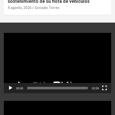
sostenimiento de su flota de vehículos
4 agosto, 2026
Gonzalo Torres
Reproductor
de
video
00:00
02:09
Reproductor
de
video