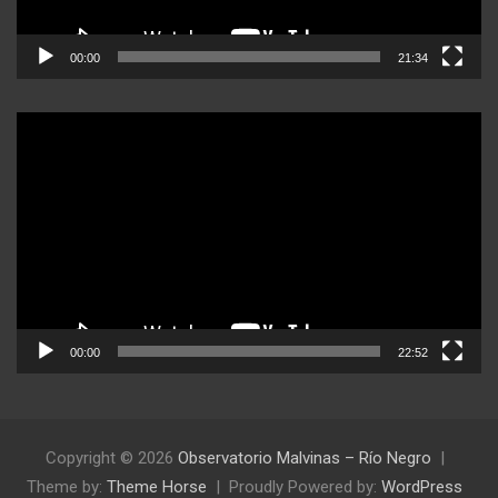
00:00
21:34
Reproductor
de
video
00:00
22:52
Copyright © 2026
Observatorio Malvinas – Río Negro
Theme by:
Theme Horse
Proudly Powered by:
WordPress