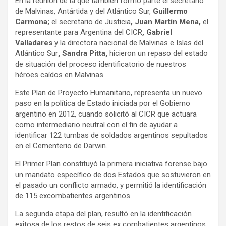
En la reunión de la que también formó parte el secretario
de Malvinas, Antártida y del Atlántico Sur,
Guillermo
Carmona;
el secretario de Justicia
, Juan Martín Mena,
el
representante para Argentina del CICR
, Gabriel
Valladares
y la directora nacional de Malvinas e Islas del
Atlántico Sur
, Sandra Pitta,
hicieron un repaso del estado
de situación del proceso identificatorio de nuestros
héroes caídos en Malvinas.
Este Plan de Proyecto Humanitario, representa un nuevo
paso en la política de Estado iniciada por el Gobierno
argentino en 2012, cuando solicitó al CICR que actuara
como intermediario neutral con el fin de ayudar a
identificar 122 tumbas de soldados argentinos sepultados
en el Cementerio de Darwin.
El Primer Plan constituyó la primera iniciativa forense bajo
un mandato específico de dos Estados que sostuvieron en
el pasado un conflicto armado, y permitió la identificación
de 115 excombatientes argentinos.
La segunda etapa del plan, resultó en la identificación
exitosa de los restos de seis ex combatientes argentinos