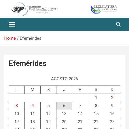
Skip
to
content
Observatorio Malvinas – Río
Negro
Home
Efemérides
Efemérides
AGOSTO 2026
L
M
X
J
V
S
D
1
2
3
4
5
6
7
8
9
10
11
12
13
14
15
16
17
18
19
20
21
22
23