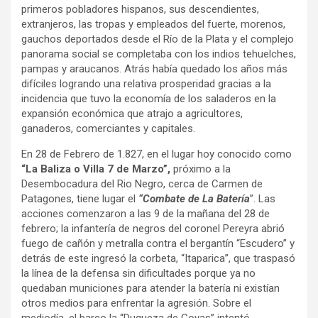
primeros pobladores hispanos, sus descendientes,
extranjeros, las tropas y empleados del fuerte, morenos,
gauchos deportados desde el Río de la Plata y el complejo
panorama social se completaba con los indios tehuelches,
pampas y araucanos. Atrás había quedado los años más
difíciles logrando una relativa prosperidad gracias a la
incidencia que tuvo la economía de los saladeros en la
expansión económica que atrajo a agricultores,
ganaderos, comerciantes y capitales.
En 28 de Febrero de 1.827, en el lugar hoy conocido como
“La Baliza o Villa 7 de
Marzo”,
próximo a la
Desembocadura del Rio Negro, cerca de Carmen de
Patagones, tiene lugar el
“Combate de La Batería
”. Las
acciones comenzaron a las 9 de la mañana del 28 de
febrero; la infantería de negros del coronel Pereyra abrió
fuego de cañón y metralla contra el bergantín “Escudero” y
detrás de este ingresó la corbeta, “Itaparica”, que traspasó
la línea de la defensa sin dificultades porque ya no
quedaban municiones para atender la batería ni existían
otros medios para enfrentar la agresión. Sobre el
mediodía, el barco la “Duqueza de Goyas” intentó