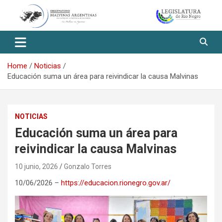
Skip
to
content
Observatorio Malvinas – Río
Negro
Home
Noticias
Educación suma un área para reivindicar la causa Malvinas
NOTICIAS
Educación suma un área para
reivindicar la causa Malvinas
10 junio, 2026
Gonzalo Torres
10/06/2026 –
https://educacion.rionegro.gov.ar/