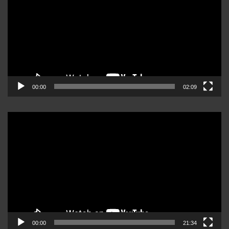
video
00:00
02:09
Reproductor
de
video
00:00
21:34