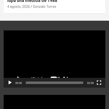
lupa una medida de 1988
4 agosto, 2026
Gonzalo Torres
Reproductor
de
video
00:00
02:09
Reproductor
de
video