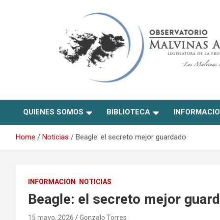
Skip
to
content
Observatorio Malvinas –
QUIENES SOMOS
BIBLIOTECA
INFORMACI
Río Negro
Home
Noticias
Beagle: el secreto mejor guardado
INFORMACION
NOTICIAS
Beagle: el secreto mejor guar
15 mayo, 2026
Gonzalo Torres