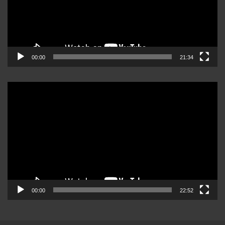
00:00
21:34
Reproductor
de
video
00:00
22:52