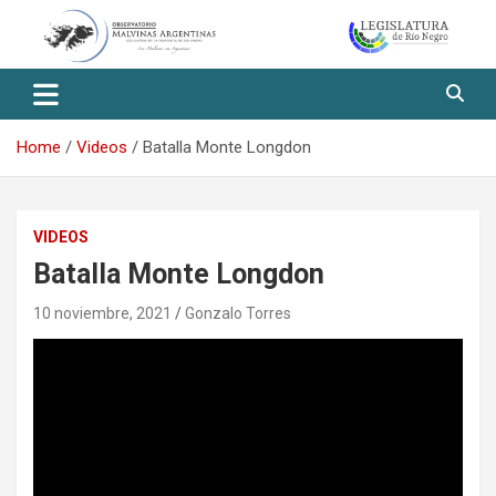
Skip
to
content
Observatorio Malvinas – Río
Negro
Home
Videos
Batalla Monte Longdon
VIDEOS
Batalla Monte Longdon
10 noviembre, 2021
Gonzalo Torres